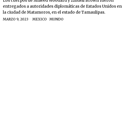
Los cuerpos de Shaeed Woodard y Zindell Brown fueron
entregados a autoridades diplomáticas de Estados Unidos en
la ciudad de Matamoros, en el estado de Tamaulipas.
MARZO 9, 2023
MEXICO
·
MUNDO