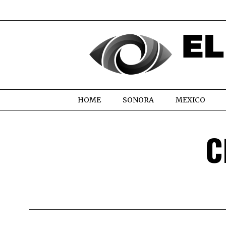
HOME
SONORA
MEXICO
C