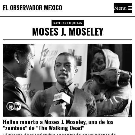
EL OBSERVADOR MEXICO
Menu
NAVEGAR ETIQUETAS
MOSES J. MOSELEY
Hallan muerto a Moses J. Moseley, uno de los
"zombies" de "The Walking Dead"