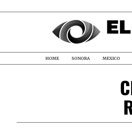
HOME
SONORA
MEXICO
C
R