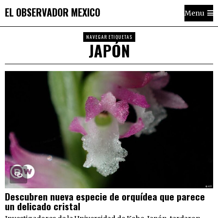
EL OBSERVADOR MEXICO
Menu
NAVEGAR ETIQUETAS
JAPÓN
Descubren nueva especie de orquídea que parece
un delicado cristal