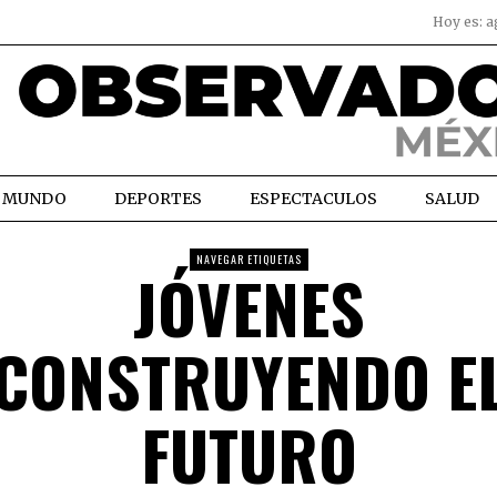
Hoy es:
a
MUNDO
DEPORTES
ESPECTACULOS
SALUD
NAVEGAR ETIQUETAS
JÓVENES
CONSTRUYENDO E
FUTURO