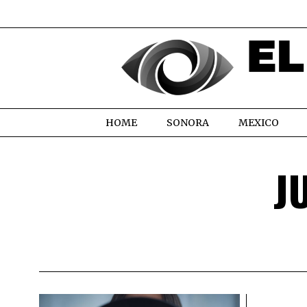
HOME
SONORA
MEXICO
J