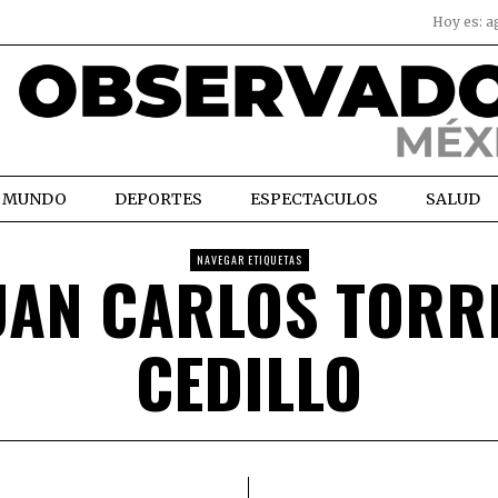
Hoy es:
a
MUNDO
DEPORTES
ESPECTACULOS
SALUD
NAVEGAR ETIQUETAS
UAN CARLOS TORR
CEDILLO