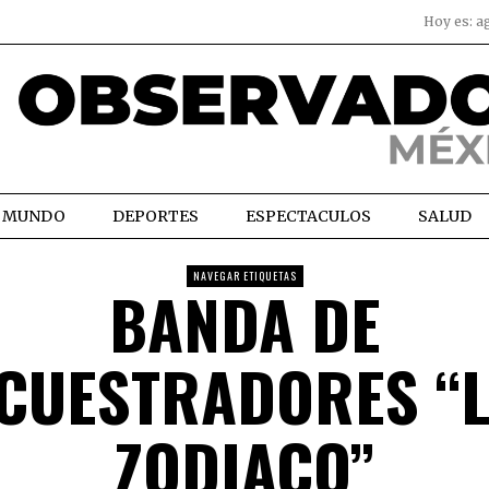
Hoy es:
a
MUNDO
DEPORTES
ESPECTACULOS
SALUD
NAVEGAR ETIQUETAS
BANDA DE
CUESTRADORES “
ZODIACO”