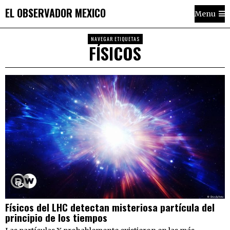
EL OBSERVADOR MEXICO
Menu
NAVEGAR ETIQUETAS
FÍSICOS
Físicos del LHC detectan misteriosa partícula del
principio de los tiempos