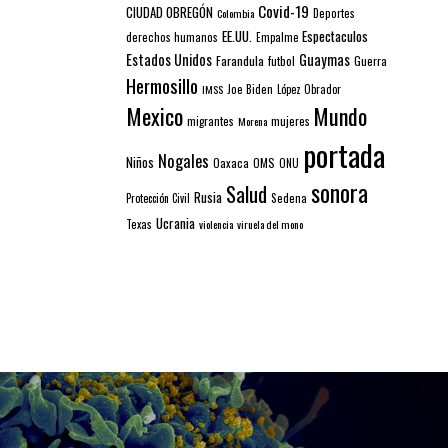
Covid-19
CIUDAD OBREGÓN
Colombia
Deportes
EE.UU.
Espectaculos
derechos humanos
Empalme
Estados Unidos
Guaymas
Farandula
futbol
Guerra
Hermosillo
IMSS
Joe Biden
López Obrador
Mexico
Mundo
mujeres
migrantes
Morena
portada
Nogales
Niños
Oaxaca
OMS
ONU
sonora
Salud
Rusia
Sedena
Protección Civil
Ucrania
Texas
violencia
viruela del mono