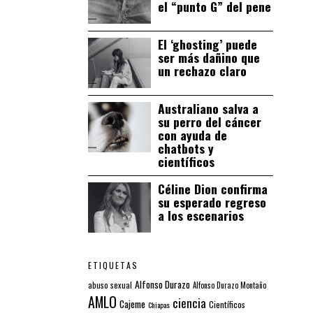
el “punto G” del pene
El ‘ghosting’ puede
ser más dañino que
un rechazo claro
Australiano salva a
su perro del cáncer
con ayuda de
chatbots y
científicos
Céline Dion confirma
su esperado regreso
a los escenarios
ETIQUETAS
Alfonso Durazo
abuso sexual
Alfonso Durazo Montaño
AMLO
ciencia
Cajeme
Científicos
Chiapas