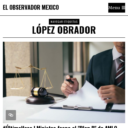
EL OBSERVADOR MEXICO
Menu
NAVEGAR ETIQUETAS
LÓPEZ OBRADOR
#ÚltimaHora | Ministro frena el "Plan B" de AMLO