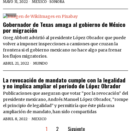
MAYO 31, 2022
MEXICO
·
SONORA
Gobernador de Texas amaga al gobierno de México
por migración
Greg Abbott advirtió al presidente López Obrador que puede
volver a imponer inspecciones a camiones que cruzan la
frontera si el gobierno mexicano no hace algo para frenar
los flujos migratorios.
ABRIL 21, 2022
MUNDO
La revocación de mandato cumple con la legalidad
y no implica ampliar el periodo de López Obrador
Publicaciones que aseguran que votar “por la revocación” del
presidente mexicano, Andrés Manuel López Obrador, “rompe
el principio de legalidad” y permitiría que éste pida una
ampliación de mandato, han sido compartidas
ABRIL 8, 2022
MEXICO
1
2
Siguiente