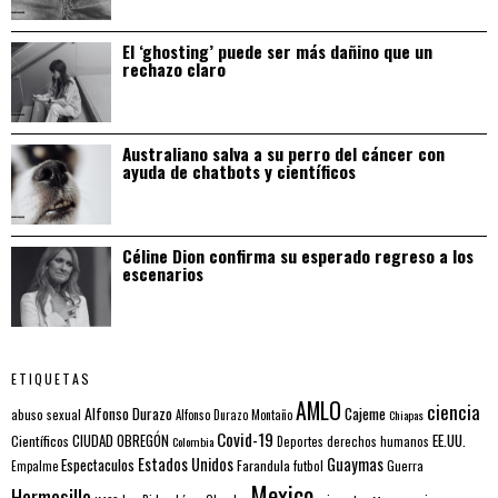
El ‘ghosting’ puede ser más dañino que un
rechazo claro
Australiano salva a su perro del cáncer con
ayuda de chatbots y científicos
Céline Dion confirma su esperado regreso a los
escenarios
ETIQUETAS
AMLO
ciencia
Alfonso Durazo
Cajeme
abuso sexual
Alfonso Durazo Montaño
Chiapas
Covid-19
EE.UU.
Científicos
CIUDAD OBREGÓN
Colombia
Deportes
derechos humanos
Estados Unidos
Guaymas
Espectaculos
Farandula
futbol
Guerra
Empalme
Mexico
Hermosillo