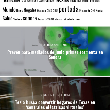
mujeres
IMSS
Joe Biden
López Obrador
migrantes
Morena
portada
Mundo
Nogales
Rusia
Niños
Oaxaca
OMS
ONU
Protección Civil
sonora
Salud
Ucrania
Sedena
Texas
violencia
viruela del mono
NOTICIA ANTERIOR
Prevén para mediados de junio primer tormenta en
Sonora
SIGUIENTE NOTICIA
Tesla busca convertir hogares de Texas en
‘centrales eléctricas virtuales’