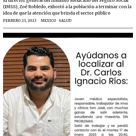
El director general del Instituto Mexicano del Seguro Social
(IMSS), Zoé Robledo, exhortó a la población a terminar con la
idea de que la atención que brinda el sector público
FEBRERO 23, 2023
MEXICO
·
SALUD