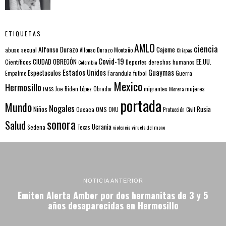
ETIQUETAS
AMLO
ciencia
Alfonso Durazo
Cajeme
abuso sexual
Alfonso Durazo Montaño
Chiapas
Covid-19
EE.UU.
Científicos
CIUDAD OBREGÓN
Colombia
Deportes
derechos humanos
Estados Unidos
Guaymas
Espectaculos
Farandula
futbol
Guerra
Empalme
Mexico
Hermosillo
mujeres
IMSS
Joe Biden
López Obrador
migrantes
Morena
portada
Mundo
Nogales
Rusia
Niños
Oaxaca
OMS
ONU
Protección Civil
sonora
Salud
Ucrania
Sedena
Texas
violencia
viruela del mono
NOTICIA ANTERIOR
Emiten Alerta Amber por dos hermanitas de 3 y 5
años desaparecidas en Hermosillo