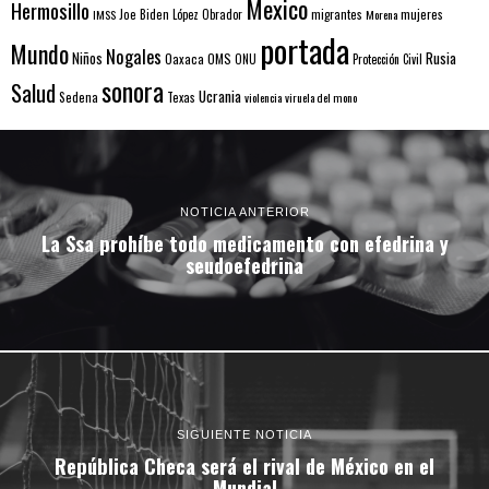
Mexico
Hermosillo
mujeres
IMSS
Joe Biden
López Obrador
migrantes
Morena
portada
Mundo
Nogales
Rusia
Niños
Oaxaca
OMS
ONU
Protección Civil
sonora
Salud
Ucrania
Sedena
Texas
violencia
viruela del mono
NOTICIA ANTERIOR
La Ssa prohíbe todo medicamento con efedrina y
seudoefedrina
SIGUIENTE NOTICIA
República Checa será el rival de México en el
Mundial