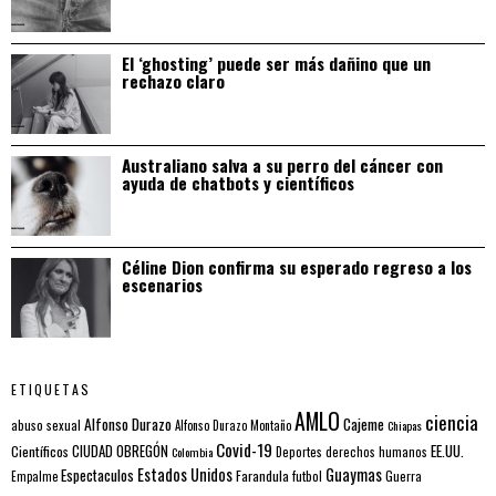
El ‘ghosting’ puede ser más dañino que un
rechazo claro
Australiano salva a su perro del cáncer con
ayuda de chatbots y científicos
Céline Dion confirma su esperado regreso a los
escenarios
ETIQUETAS
AMLO
ciencia
Alfonso Durazo
Cajeme
abuso sexual
Alfonso Durazo Montaño
Chiapas
Covid-19
EE.UU.
Científicos
CIUDAD OBREGÓN
Colombia
Deportes
derechos humanos
Estados Unidos
Guaymas
Espectaculos
Farandula
futbol
Guerra
Empalme