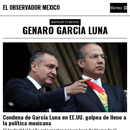
EL OBSERVADOR MEXICO
Menu
NAVEGAR ETIQUETAS
GENARO GARCÍA LUNA
Condena de García Luna en EE.UU. golpea de lleno a
la política mexicana