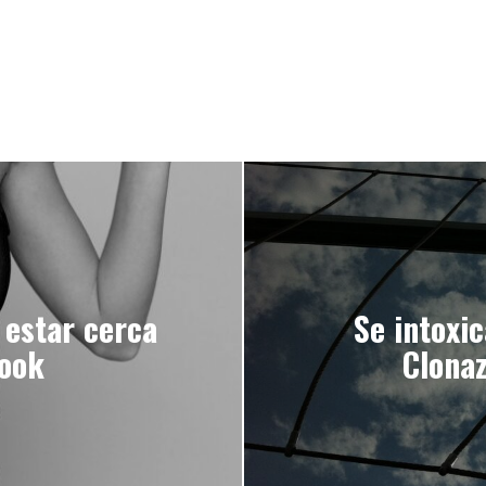
 estar cerca
Se intoxi
book
Clona