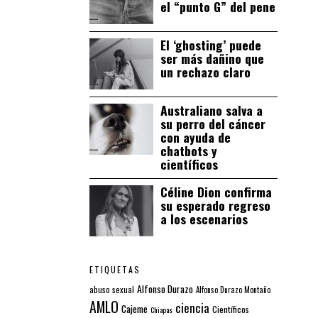
el “punto G” del pene
El ‘ghosting’ puede
ser más dañino que
un rechazo claro
Australiano salva a
su perro del cáncer
con ayuda de
chatbots y
científicos
Céline Dion confirma
su esperado regreso
a los escenarios
ETIQUETAS
Alfonso Durazo
abuso sexual
Alfonso Durazo Montaño
AMLO
ciencia
Cajeme
Científicos
Chiapas