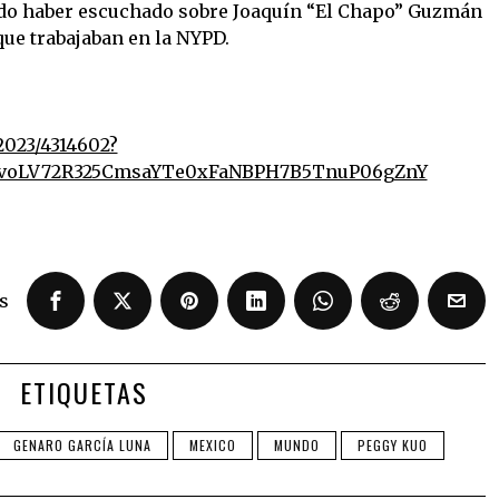
cido haber escuchado sobre Joaquín “El Chapo” Guzmán
que trabajaban en la NYPD.
2023/4314602?
gwvoLV72R325CmsaYTe0xFaNBPH7B5TnuP06gZnY
s
ETIQUETAS
GENARO GARCÍA LUNA
MEXICO
MUNDO
PEGGY KUO