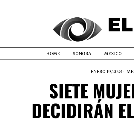
HOME
SONORA
MEXICO
ENERO 19, 2023
ME
SIETE MUJ
DECIDIRÁN E