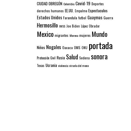
Covid-19
CIUDAD OBREGÓN
Colombia
Deportes
EE.UU.
Espectaculos
derechos humanos
Empalme
Estados Unidos
Guaymas
Farandula
futbol
Guerra
Hermosillo
IMSS
Joe Biden
López Obrador
Mexico
Mundo
mujeres
migrantes
Morena
portada
Nogales
Niños
Oaxaca
OMS
ONU
sonora
Salud
Rusia
Sedena
Protección Civil
Ucrania
Texas
violencia
viruela del mono