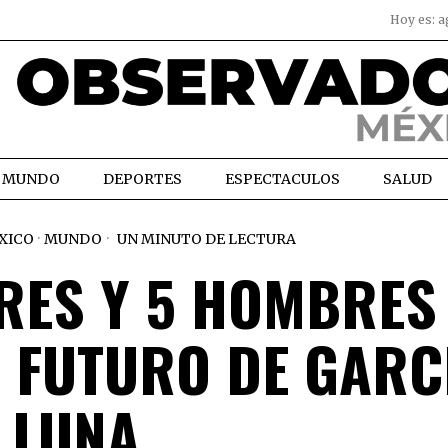
Hoy es:
a
MUNDO
DEPORTES
ESPECTACULOS
SALUD
XICO
·
MUNDO
UN MINUTO DE LECTURA
ERES Y 5 HOMBRES
L FUTURO DE GARC
LUNA