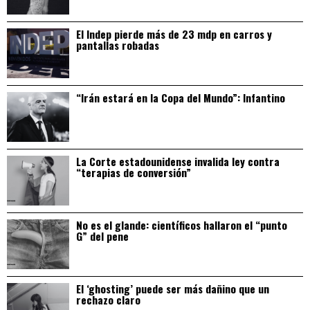
El Indep pierde más de 23 mdp en carros y
pantallas robadas
“Irán estará en la Copa del Mundo”: Infantino
La Corte estadounidense invalida ley contra
“terapias de conversión”
No es el glande: científicos hallaron el “punto
G” del pene
El ‘ghosting’ puede ser más dañino que un
rechazo claro