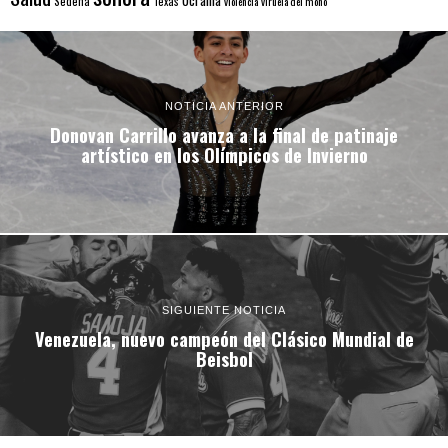
Ucrania
Sedena
Texas
violencia
viruela del mono
NOTICIA ANTERIOR
Donovan Carrillo avanza a la final de patinaje
artístico en los Olímpicos de Invierno
SIGUIENTE NOTICIA
Venezuela, nuevo campeón del Clásico Mundial de
Beisbol