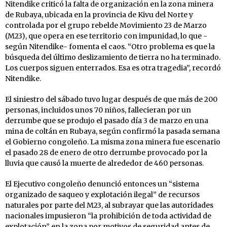
Nitendike criticó la falta de organización en la zona minera
de Rubaya, ubicada en la provincia de Kivu del Norte y
controlada por el grupo rebelde Movimiento 23 de Marzo
(M23), que opera en ese territorio con impunidad, lo que -
según Nitendike- fomenta el caos. “Otro problema es que la
búsqueda del último deslizamiento de tierra no ha terminado.
Los cuerpos siguen enterrados. Esa es otra tragedia”, recordó
Nitendike.
El siniestro del sábado tuvo lugar después de que más de 200
personas, incluidos unos 70 niños, fallecieran por un
derrumbe que se produjo el pasado día 3 de marzo en una
mina de coltán en Rubaya, según confirmó la pasada semana
el Gobierno congoleño. La misma zona minera fue escenario
el pasado 28 de enero de otro derrumbe provocado por la
lluvia que causó la muerte de alrededor de 460 personas.
El Ejecutivo congoleño denunció entonces un “sistema
organizado de saqueo y explotación ilegal” de recursos
naturales por parte del M23, al subrayar que las autoridades
nacionales impusieron “la prohibición de toda actividad de
explotación” en la zona por motivos de seguridad antes de