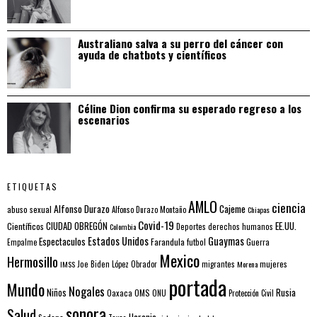
Australiano salva a su perro del cáncer con
ayuda de chatbots y científicos
Céline Dion confirma su esperado regreso a los
escenarios
ETIQUETAS
AMLO
ciencia
Alfonso Durazo
Cajeme
abuso sexual
Alfonso Durazo Montaño
Chiapas
Covid-19
EE.UU.
Científicos
CIUDAD OBREGÓN
Colombia
Deportes
derechos humanos
Estados Unidos
Guaymas
Espectaculos
Farandula
futbol
Guerra
Empalme
Mexico
Hermosillo
mujeres
IMSS
Joe Biden
López Obrador
migrantes
Morena
portada
Mundo
Nogales
Rusia
Niños
Oaxaca
OMS
ONU
Protección Civil
sonora
Salud