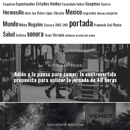
Estados Unidos
Guaymas
Espectaculos
Farandula
futbol
Guerra
Empalme
Mexico
Hermosillo
mujeres
IMSS
Joe Biden
López Obrador
migrantes
Morena
portada
Mundo
Nogales
Rusia
Niños
Oaxaca
OMS
ONU
Protección Civil
sonora
Salud
Ucrania
Sedena
Texas
violencia
viruela del mono
NOTICIA ANTERIOR
Adiós a la pausa para comer: la controvertida
propuesta para aplicar la jornada de 40 horas
SIGUIENTE NOTICIA