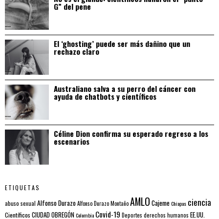
G” del pene
El ‘ghosting’ puede ser más dañino que un
rechazo claro
Australiano salva a su perro del cáncer con
ayuda de chatbots y científicos
Céline Dion confirma su esperado regreso a los
escenarios
ETIQUETAS
AMLO
ciencia
Alfonso Durazo
Cajeme
abuso sexual
Alfonso Durazo Montaño
Chiapas
Covid-19
EE.UU.
Científicos
CIUDAD OBREGÓN
Colombia
Deportes
derechos humanos