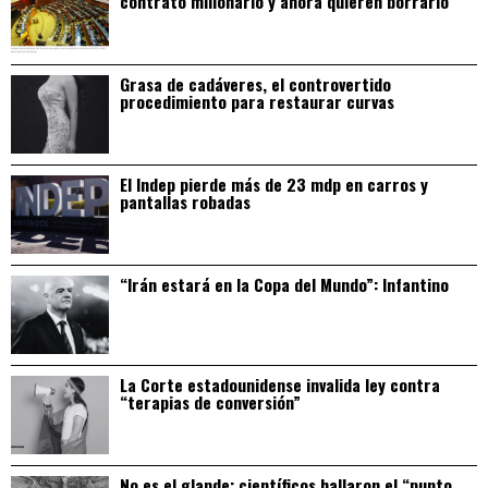
contrato millonario y ahora quieren borrarlo
Grasa de cadáveres, el controvertido
procedimiento para restaurar curvas
El Indep pierde más de 23 mdp en carros y
pantallas robadas
“Irán estará en la Copa del Mundo”: Infantino
La Corte estadounidense invalida ley contra
“terapias de conversión”
No es el glande: científicos hallaron el “punto