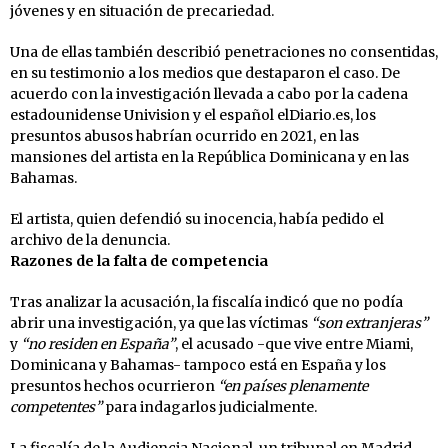
jóvenes y en situación de precariedad.
Una de ellas también describió penetraciones no consentidas,
en su testimonio a los medios que destaparon el caso. De
acuerdo con la investigación llevada a cabo por la cadena
estadounidense Univision y el español elDiario.es, los
presuntos abusos habrían ocurrido en 2021, en las
mansiones del artista en la República Dominicana y en las
Bahamas.
El artista, quien defendió su inocencia, había pedido el
archivo de la denuncia.
Razones de la falta de competencia
Tras analizar la acusación, la fiscalía indicó que no podía
abrir una investigación, ya que las víctimas
“son extranjeras”
y
“no residen en España”
, el acusado -que vive entre Miami,
Dominicana y Bahamas- tampoco está en España y los
presuntos hechos ocurrieron
“en países plenamente
competentes”
para indagarlos judicialmente.
La fiscalía de la Audiencia Nacional, un tribunal en Madrid