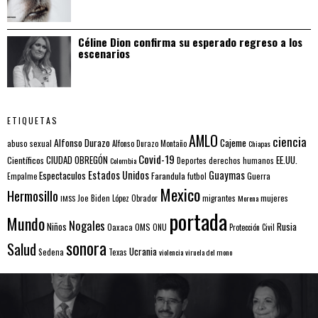
Céline Dion confirma su esperado regreso a los
escenarios
ETIQUETAS
AMLO
ciencia
Alfonso Durazo
Cajeme
abuso sexual
Alfonso Durazo Montaño
Chiapas
Covid-19
EE.UU.
Científicos
CIUDAD OBREGÓN
Colombia
Deportes
derechos humanos
Estados Unidos
Guaymas
Espectaculos
Farandula
futbol
Guerra
Empalme
Mexico
Hermosillo
mujeres
IMSS
Joe Biden
López Obrador
migrantes
Morena
portada
Mundo
Nogales
Rusia
Niños
Oaxaca
OMS
ONU
Protección Civil
sonora
Salud
Ucrania
Sedena
Texas
violencia
viruela del mono