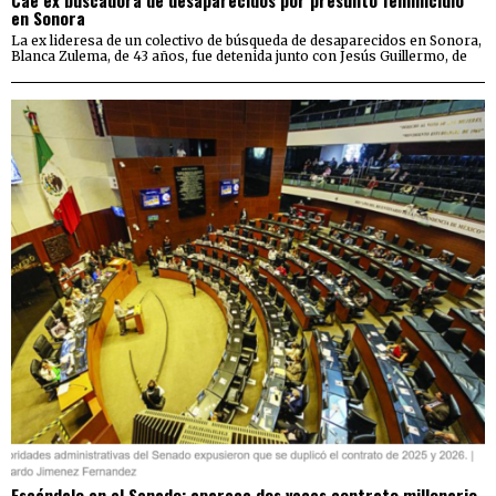
Cae ex buscadora de desaparecidos por presunto feminicidio
en Sonora
La ex lideresa de un colectivo de búsqueda de desaparecidos en Sonora,
Blanca Zulema, de 43 años, fue detenida junto con Jesús Guillermo, de
Escándalo en el Senado: aparece dos veces contrato millonario