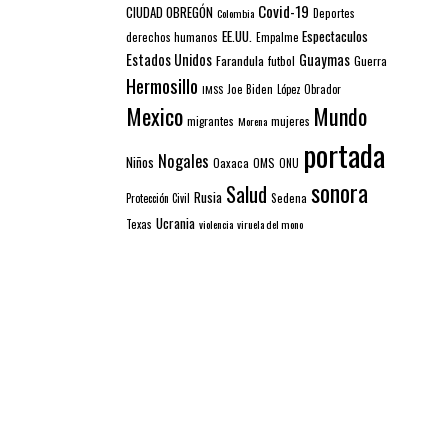
Covid-19
CIUDAD OBREGÓN
Colombia
Deportes
EE.UU.
Espectaculos
derechos humanos
Empalme
Estados Unidos
Guaymas
Farandula
futbol
Guerra
Hermosillo
IMSS
Joe Biden
López Obrador
Mexico
Mundo
mujeres
migrantes
Morena
portada
Nogales
Niños
Oaxaca
OMS
ONU
sonora
Salud
Rusia
Sedena
Protección Civil
Ucrania
Texas
violencia
viruela del mono