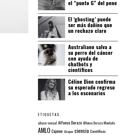
el “punto G” del pene
El ‘ghosting’ puede
ser más dañino que
un rechazo claro
Australiano salva a
su perro del cáncer
con ayuda de
chatbots y
científicos
Céline Dion confirma
su esperado regreso
a los escenarios
ETIQUETAS
Alfonso Durazo
abuso sexual
Alfonso Durazo Montaño
AMLO
ciencia
Cajeme
Científicos
Chiapas