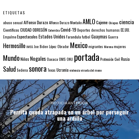
ETIQUETAS
AMLO
ciencia
Alfonso Durazo
Cajeme
abuso sexual
Alfonso Durazo Montaño
Chiapas
Covid-19
EE.UU.
Científicos
CIUDAD OBREGÓN
Colombia
Deportes
derechos humanos
Estados Unidos
Guaymas
Espectaculos
Farandula
futbol
Guerra
Empalme
Mexico
Hermosillo
mujeres
IMSS
Joe Biden
López Obrador
migrantes
Morena
portada
Mundo
Nogales
Rusia
Niños
Oaxaca
OMS
ONU
Protección Civil
sonora
Salud
Ucrania
Sedena
Texas
violencia
viruela del mono
NOTICIA ANTERIOR
Perrita queda atrapada en un árbol por perseguir
una ardilla