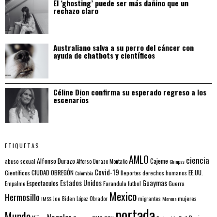
El ‘ghosting’ puede ser más dañino que un
rechazo claro
Australiano salva a su perro del cáncer con
ayuda de chatbots y científicos
Céline Dion confirma su esperado regreso a los
escenarios
ETIQUETAS
AMLO
ciencia
Alfonso Durazo
Cajeme
abuso sexual
Alfonso Durazo Montaño
Chiapas
Covid-19
EE.UU.
Científicos
CIUDAD OBREGÓN
Colombia
Deportes
derechos humanos
Estados Unidos
Guaymas
Espectaculos
Farandula
futbol
Guerra
Empalme
Mexico
Hermosillo
mujeres
IMSS
Joe Biden
López Obrador
migrantes
Morena
portada
Mundo