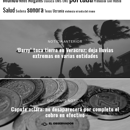
Nogales
Rusia
Niños
Oaxaca
OMS
ONU
Protección Civil
sonora
Salud
Ucrania
Sedena
Texas
violencia
viruela del mono
NOTICIA ANTERIOR
‘Barry’ toca tierra en Veracruz; deja lluvias
extremas en varias entidades
SIGUIENTE NOTICIA
Capufe aclara: no desaparecerá por completo el
cobro en efectivo