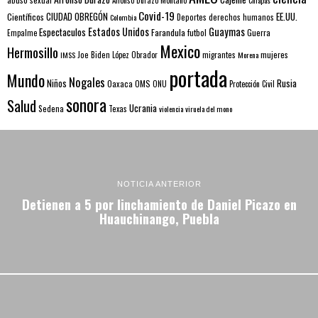
Alfonso Durazo Montaño
Chiapas
Covid-19
EE.UU.
Científicos
CIUDAD OBREGÓN
Colombia
Deportes
derechos humanos
Estados Unidos
Guaymas
Espectaculos
Farandula
futbol
Guerra
Empalme
Mexico
Hermosillo
mujeres
IMSS
Joe Biden
López Obrador
migrantes
Morena
portada
Mundo
Nogales
Rusia
Niños
Oaxaca
OMS
ONU
Protección Civil
sonora
Salud
Ucrania
Sedena
Texas
violencia
viruela del mono
NOTICIA ANTERIOR
Detienen a 5 por linchamiento de Daniel Picazo en
Huauchinango, Puebla