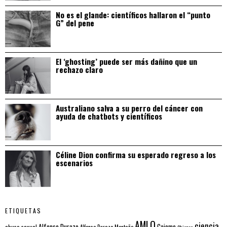
No es el glande: científicos hallaron el “punto
G” del pene
El ‘ghosting’ puede ser más dañino que un
rechazo claro
Australiano salva a su perro del cáncer con
ayuda de chatbots y científicos
Céline Dion confirma su esperado regreso a los
escenarios
ETIQUETAS
AMLO
ciencia
Alfonso Durazo
Cajeme
abuso sexual