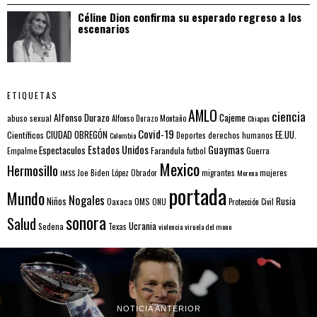
Céline Dion confirma su esperado regreso a los
escenarios
ETIQUETAS
AMLO
ciencia
Alfonso Durazo
Cajeme
abuso sexual
Alfonso Durazo Montaño
Chiapas
Covid-19
EE.UU.
Científicos
CIUDAD OBREGÓN
Colombia
Deportes
derechos humanos
Estados Unidos
Guaymas
Espectaculos
Farandula
futbol
Guerra
Empalme
Mexico
Hermosillo
mujeres
IMSS
Joe Biden
López Obrador
migrantes
Morena
portada
Mundo
Nogales
Rusia
Niños
Oaxaca
OMS
ONU
Protección Civil
sonora
Salud
Ucrania
Sedena
Texas
violencia
viruela del mono
NOTICIA ANTERIOR