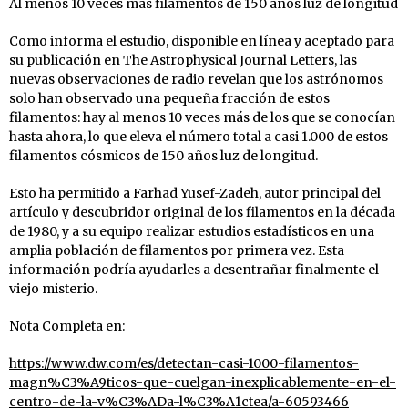
Al menos 10 veces más filamentos de 150 años luz de longitud
Como informa el estudio, disponible en línea y aceptado para
su publicación en The Astrophysical Journal Letters, las
nuevas observaciones de radio revelan que los astrónomos
solo han observado una pequeña fracción de estos
filamentos: hay al menos 10 veces más de los que se conocían
hasta ahora, lo que eleva el número total a casi 1.000 de estos
filamentos cósmicos de 150 años luz de longitud.
Esto ha permitido a Farhad Yusef-Zadeh, autor principal del
artículo y descubridor original de los filamentos en la década
de 1980, y a su equipo realizar estudios estadísticos en una
amplia población de filamentos por primera vez. Esta
información podría ayudarles a desentrañar finalmente el
viejo misterio.
Nota Completa en:
https://www.dw.com/es/detectan-casi-1000-filamentos-
magn%C3%A9ticos-que-cuelgan-inexplicablemente-en-el-
centro-de-la-v%C3%ADa-l%C3%A1ctea/a-60593466