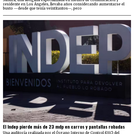
residente en Los Ángeles, llevaba años considerando aumentarse el
busto —desde que tenía veintitantos—, pero
El Indep pierde más de 23 mdp en carros y pantallas robadas
Una auditoría realizada por el Órgano Interno de Control (OIC) del