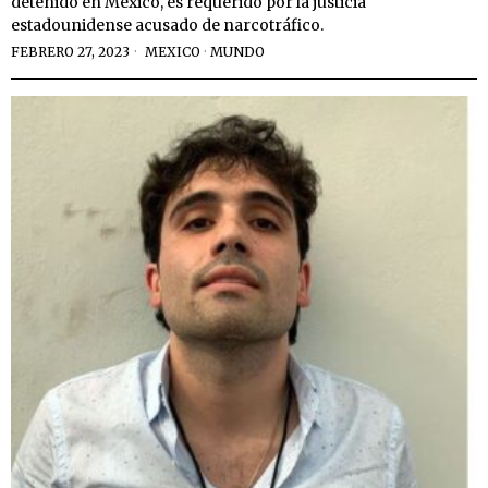
detenido en México, es requerido por la justicia
estadounidense acusado de narcotráfico.
FEBRERO 27, 2023
MEXICO
·
MUNDO