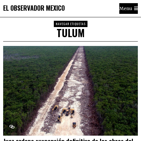
EL OBSERVADOR MEXICO
Menu
NAVEGAR ETIQUETAS
TULUM
Juez ordena suspensión definitiva de las obras del