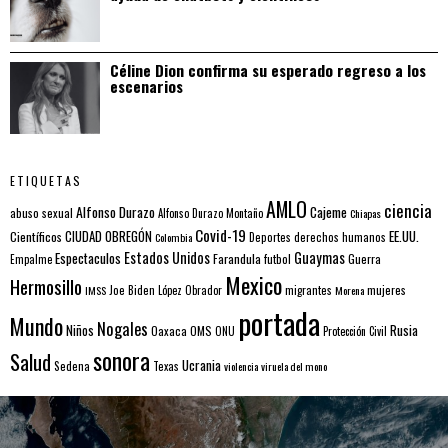
Céline Dion confirma su esperado regreso a los
escenarios
ETIQUETAS
AMLO
ciencia
Alfonso Durazo
Cajeme
abuso sexual
Alfonso Durazo Montaño
Chiapas
Covid-19
EE.UU.
Científicos
CIUDAD OBREGÓN
Colombia
Deportes
derechos humanos
Estados Unidos
Guaymas
Espectaculos
Farandula
futbol
Guerra
Empalme
Mexico
Hermosillo
mujeres
IMSS
Joe Biden
López Obrador
migrantes
Morena
portada
Mundo
Nogales
Rusia
Niños
Oaxaca
OMS
ONU
Protección Civil
sonora
Salud
Ucrania
Sedena
Texas
violencia
viruela del mono