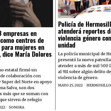
Policía de Hermosil
atenderá reportes d
8 empresas en
violencia género co
 como centros de
unidad
 para mujeres en
, dice María Dolores
La policía municipal de H
presentó la nueva patrulla
atender a más de mil 500 
no estatal firmó un
al 911 sobre algún delito de
de colaboración con
violencia de género.
y Super del Norte en apoyo
MAYO 25, 2022
HERMOSILLO
ma Salva, son dos
s más que se suman con
que sirven de refugio
022
SONORA