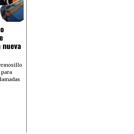
lo
e
n nueva
ermosillo
 para
llamadas