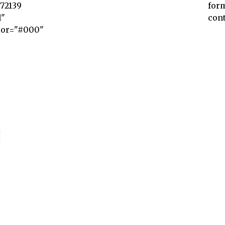
372139
for
l"
cont
lor="#000"