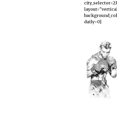
city_selector=2
layout="vertica
background_co
daily=0]