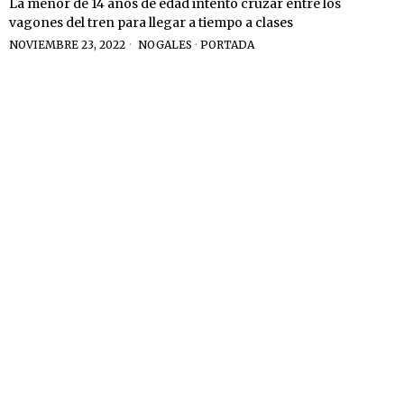
La menor de 14 años de edad intentó cruzar entre los
vagones del tren para llegar a tiempo a clases
NOVIEMBRE 23, 2022
NOGALES
·
PORTADA