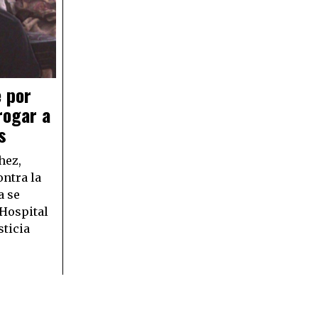
 por
rogar a
s
hez,
ontra la
a se
 Hospital
sticia