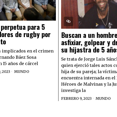
 perpetua para 5
dores de rugby por
Buscan a un hombre
ato
asfixiar, golpear y d
su hijastra de 5 año
s implicados en el crimen
rnando Báez Sosa
Se trata de Jorge Luis Sánc
n 15 años de cárcel
quien ejerció tales actos c
hija de su pareja; la víctim
 2023
MUNDO
encuentra internada en el
Héroes de Malvinas y la Ju
investiga la
FEBRERO 9, 2023
MUNDO