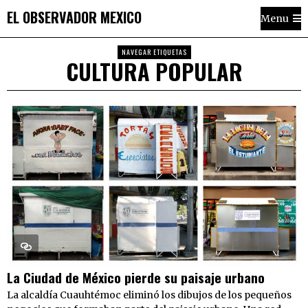
EL OBSERVADOR MEXICO
Menu
NAVEGAR ETIQUETAS
CULTURA POPULAR
La Ciudad de México pierde su paisaje urbano
La alcaldía Cuauhtémoc eliminó los dibujos de los pequeños