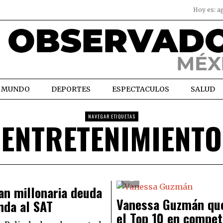
Hoy es:
a
MUNDO
DEPORTES
ESPECTACULOS
SALUD
NAVEGAR ETIQUETAS
ENTRETENIMIENTO
an millonaria deuda
Vanessa Guzmán qu
nda al SAT
el Top 10 en compet