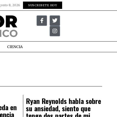
gosto 8, 2026
SUSCRIBETE HOY
CIENCIA
Ryan Reynolds habla sobre
eda en
su ansiedad, siento que
encia
tengo dos partes de mi