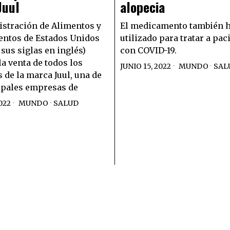
Juul
alopecia
stración de Alimentos y
El medicamento también h
ntos de Estados Unidos
utilizado para tratar a pac
 sus siglas en inglés)
con COVID-19.
la venta de todos los
JUNIO 15, 2022
MUNDO
·
SAL
 de la marca Juul, una de
ipales empresas de
022
MUNDO
·
SALUD