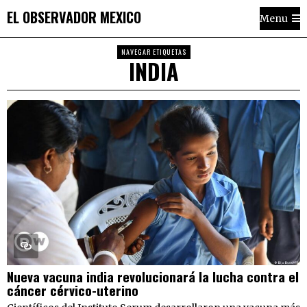
EL OBSERVADOR MEXICO
Menu
NAVEGAR ETIQUETAS
INDIA
Nueva vacuna india revolucionará la lucha contra el
cáncer cérvico-uterino