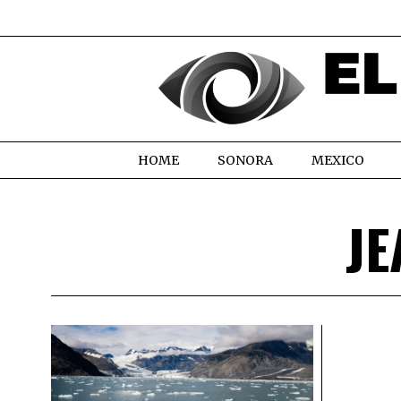
HOME
SONORA
MEXICO
JE