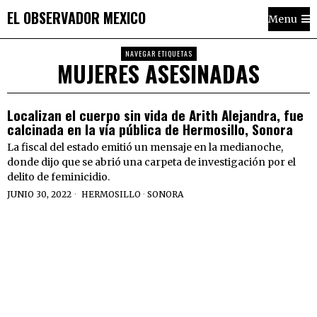
EL OBSERVADOR MEXICO
Menu
NAVEGAR ETIQUETAS
MUJERES ASESINADAS
Localizan el cuerpo sin vida de Arith Alejandra, fue
calcinada en la vía pública de Hermosillo, Sonora
La fiscal del estado emitió un mensaje en la medianoche,
donde dijo que se abrió una carpeta de investigación por el
delito de feminicidio.
JUNIO 30, 2022
HERMOSILLO
·
SONORA