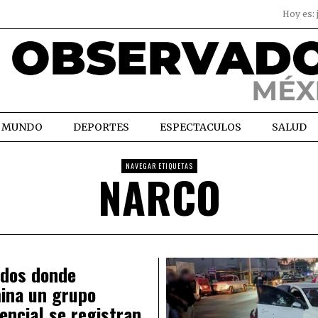
Hoy es:
MUNDO
DEPORTES
ESPECTACULOS
SALUD
NAVEGAR ETIQUETAS
NARCO
ados donde
ina un grupo
encial se registran