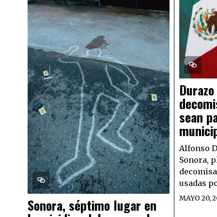
Durazo
decomi
sean pa
munici
Alfonso D
Sonora, p
decomisad
usadas po
MAYO 20, 2
Sonora, séptimo lugar en