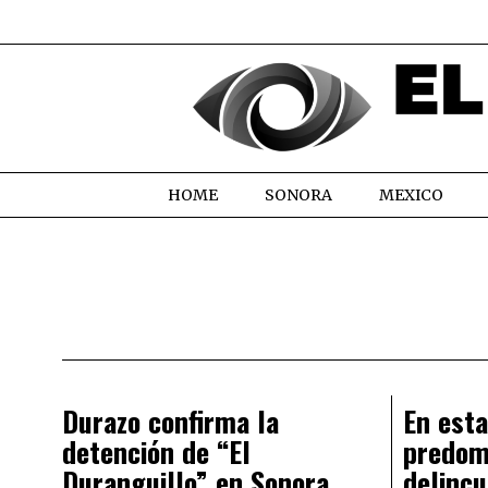
HOME
SONORA
MEXICO
Durazo confirma la
En est
detención de “El
predom
Duranguillo” en Sonora
delincu