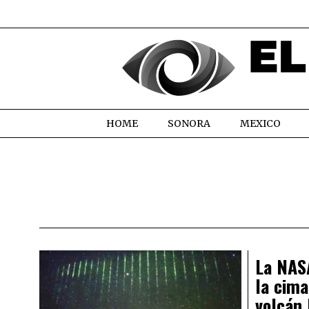
HOME
SONORA
MEXICO
La NASA
la cima
volcán 