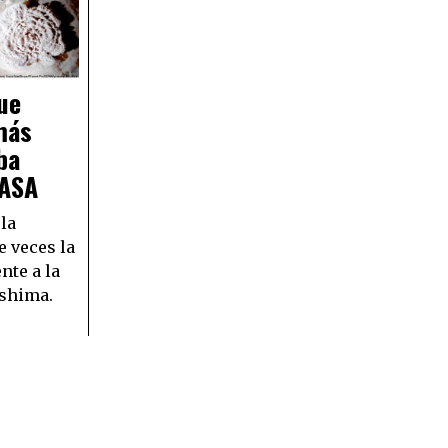
ue
más
ba
NASA
 la
e veces la
nte a la
oshima.