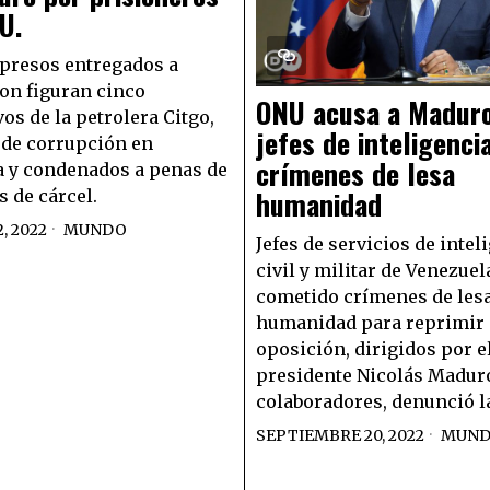
U.
 presos entregados a
on figuran cinco
ONU acusa a Maduro
os de la petrolera Citgo,
jefes de inteligenci
de corrupción en
crímenes de lesa
 y condenados a penas de
humanidad
s de cárcel.
, 2022
MUNDO
Jefes de servicios de intel
civil y militar de Venezue
cometido crímenes de les
humanidad para reprimir 
oposición, dirigidos por e
presidente Nicolás Maduro
colaboradores, denunció l
SEPTIEMBRE 20, 2022
MUN