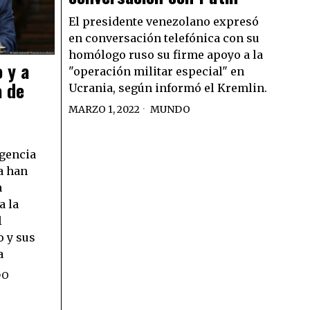
El presidente venezolano expresó
en conversación telefónica con su
homólogo ruso su firme apoyo a la
 y a
"operación militar especial" en
a de
Ucrania, según informó el Kremlin.
MARZO 1, 2022
MUNDO
igencia
la han
a
a la
l
 y sus
a
DO