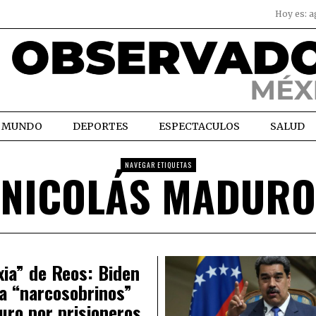
Hoy es:
a
MUNDO
DEPORTES
ESPECTACULOS
SALUD
NAVEGAR ETIQUETAS
NICOLÁS MADURO
xia” de Reos: Biden
a “narcosobrinos”
ro por prisioneros