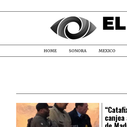
HOME
SONORA
MEXICO
“Catafi
canjea 
de Madu