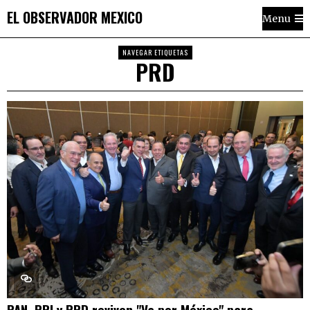
EL OBSERVADOR MEXICO
Menu
NAVEGAR ETIQUETAS
PRD
PAN, PRI y PRD reviven "Va por México" para