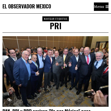
EL OBSERVADOR MEXICO
Menu
NAVEGAR ETIQUETAS
PRI
PAN, PRI y PRD reviven "Va por México" para