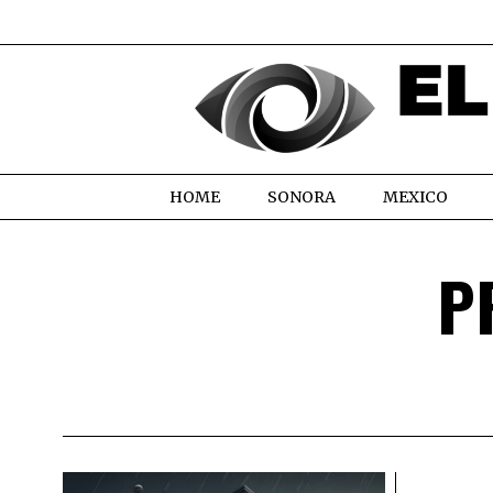
HOME
SONORA
MEXICO
P