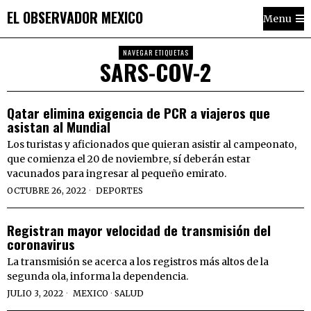
EL OBSERVADOR MEXICO
Menu
NAVEGAR ETIQUETAS
SARS-COV-2
Qatar elimina exigencia de PCR a viajeros que
asistan al Mundial
Los turistas y aficionados que quieran asistir al campeonato,
que comienza el 20 de noviembre, sí deberán estar
vacunados para ingresar al pequeño emirato.
OCTUBRE 26, 2022
DEPORTES
Registran mayor velocidad de transmisión del
coronavirus
La transmisión se acerca a los registros más altos de la
segunda ola, informa la dependencia.
JULIO 3, 2022
MEXICO
·
SALUD