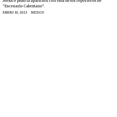
México pidió la aparición con vida de los reporteros de
“Escenario Calentano”.
ENERO 10, 2023
MEXICO