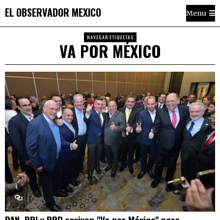
EL OBSERVADOR MEXICO
Menu
NAVEGAR ETIQUETAS
VA POR MÉXICO
PAN, PRI y PRD reviven "Va por México" para