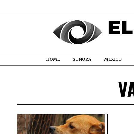
HOME
SONORA
MEXICO
V