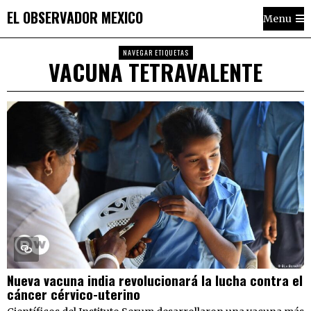
EL OBSERVADOR MEXICO
Menu
NAVEGAR ETIQUETAS
VACUNA TETRAVALENTE
Nueva vacuna india revolucionará la lucha contra el
cáncer cérvico-uterino