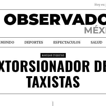
Hoy es:
MUNDO
DEPORTES
ESPECTACULOS
SALUD
NAVEGAR ETIQUETAS
XTORSIONADOR D
TAXISTAS